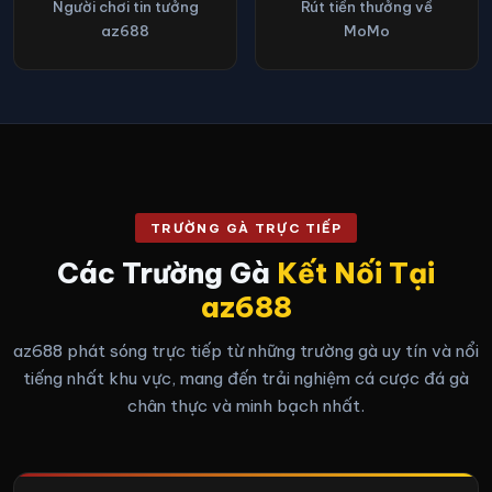
Người chơi tin tưởng
Rút tiền thưởng về
az688
MoMo
TRƯỜNG GÀ TRỰC TIẾP
Các Trường Gà
Kết Nối Tại
az688
az688 phát sóng trực tiếp từ những trường gà uy tín và nổi
tiếng nhất khu vực, mang đến trải nghiệm cá cược đá gà
chân thực và minh bạch nhất.