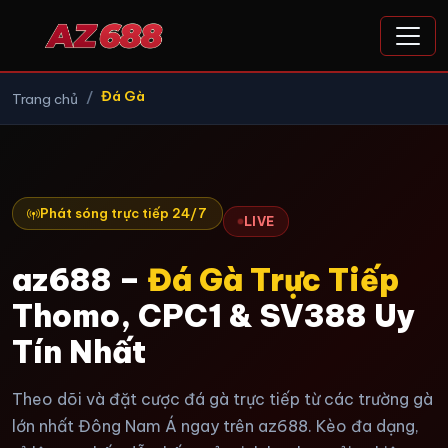
Đá Gà
Trang chủ
Phát sóng trực tiếp 24/7
LIVE
az688 –
Đá Gà Trực Tiếp
Thomo, CPC1 & SV388 Uy
Tín Nhất
Theo dõi và đặt cược đá gà trực tiếp từ các trường gà
lớn nhất Đông Nam Á ngay trên az688. Kèo đa dạng,