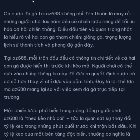
Cá cược đá gà tại az688 không chỉ đơn thuần là may rủi –
những người chơi lâu năm đều có chiến lược riêng để tối ưu
hóa cơ hội chiến thắng. Điều đầu tiên và quan trọng nhất
là hiểu rõ về hai con gà tham chiến: giống gà, trọng lượng,
lịch sử thành tích và phong độ gần đây.
Tại az688, mỗi trận đấu đều có thông tin chi tiết về cả hai
con gà được hiển thị trước khi kèo mở. Người chơi có thể
dựa vào những thông tin này để đưa ra quyết định cược có
cơ sở hơn thay vì chỉ dựa vào cảm tính. Đây là lợi thế lớn
mà az688 mang lại so với việc xem đá gà trực tiếp tại
trường.
Một chiến lược phổ biến trong cộng đồng người chơi
az688 là "theo kèo nhà cái" – tức là quan sát sự thay đổi
tỷ lệ kèo trong những phút cuối trước khi trận bắt đầu. Khi
tỷ lệ kèo của một bên tăng đột biến, thường có nghĩa là