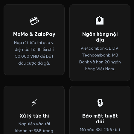
💳
🏦
MoMo & ZaloPay
Ngân hàng nội
địa
Nạp rút tức thì qua ví
Vietcombank, BIDV,
điện tử. Tối thiểu chỉ
Techcombank, MB
50.000 VNĐ để bắt
Bank và hơn 20 ngân
đầu cược đá gà.
hàng Việt Nam.
⚡
🔒
Xử lý tức thì
Bảo mật tuyệt
đối
Nạp tiền vào tài
Mã hóa SSL 256-bit
khoản az688 trong