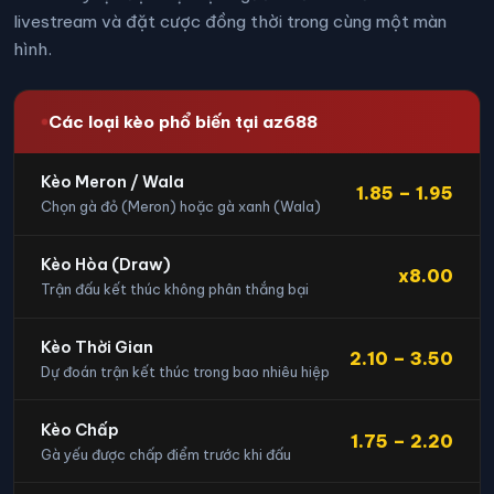
livestream và đặt cược đồng thời trong cùng một màn
hình.
Các loại kèo phổ biến tại az688
Kèo Meron / Wala
1.85 – 1.95
Chọn gà đỏ (Meron) hoặc gà xanh (Wala)
Kèo Hòa (Draw)
x8.00
Trận đấu kết thúc không phân thắng bại
Kèo Thời Gian
2.10 – 3.50
Dự đoán trận kết thúc trong bao nhiêu hiệp
Kèo Chấp
1.75 – 2.20
Gà yếu được chấp điểm trước khi đấu