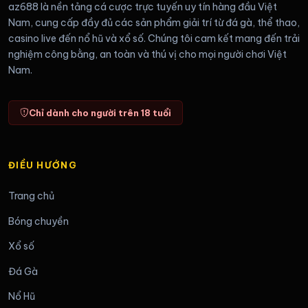
az688 là nền tảng cá cược trực tuyến uy tín hàng đầu Việt
Nam, cung cấp đầy đủ các sản phẩm giải trí từ đá gà, thể thao,
casino live đến nổ hũ và xổ số. Chúng tôi cam kết mang đến trải
nghiệm công bằng, an toàn và thú vị cho mọi người chơi Việt
Nam.
Chỉ dành cho người trên 18 tuổi
ĐIỀU HƯỚNG
Trang chủ
Bóng chuyền
Xổ số
Đá Gà
Nổ Hũ