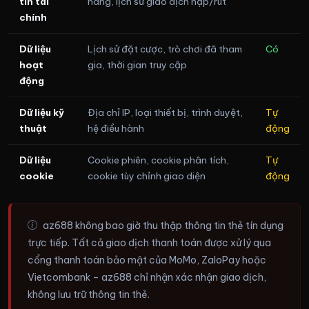
tin tài
hàng, lịch sử giao dịch nạp/rút
chính
Dữ liệu
Lịch sử đặt cược, trò chơi đã tham
Có
hoạt
gia, thời gian truy cập
động
Dữ liệu kỹ
Địa chỉ IP, loại thiết bị, trình duyệt,
Tự
thuật
hệ điều hành
động
Dữ liệu
Cookie phiên, cookie phân tích,
Tự
cookie
cookie tùy chỉnh giao diện
động
az688 không bao giờ thu thập thông tin thẻ tín dụng
trực tiếp. Tất cả giao dịch thanh toán được xử lý qua
cổng thanh toán bảo mật của MoMo, ZaloPay hoặc
Vietcombank – az688 chỉ nhận xác nhận giao dịch,
không lưu trữ thông tin thẻ.