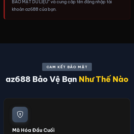
BẢO MẬT DỮ LIỆU" và cung cấp tên đăng nhập tài
khoản az688 của bạn.
CAM KẾT BẢO MẬT
az688 Bảo Vệ Bạn
Như Thế Nào
Mã Hóa Đầu Cuối