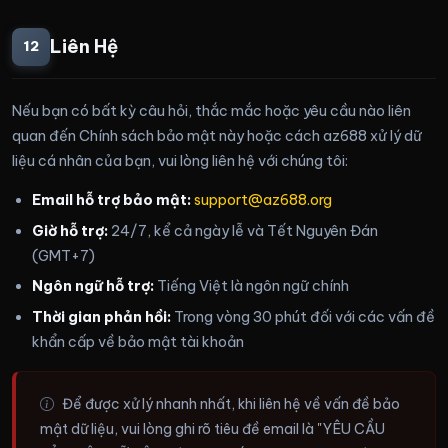
Liên Hệ
12
Nếu bạn có bất kỳ câu hỏi, thắc mắc hoặc yêu cầu nào liên
quan đến Chính sách bảo mật này hoặc cách az688 xử lý dữ
liệu cá nhân của bạn, vui lòng liên hệ với chúng tôi:
Email hỗ trợ bảo mật:
support@az688.org
Giờ hỗ trợ:
24/7, kể cả ngày lễ và Tết Nguyên Đán
(GMT+7)
Ngôn ngữ hỗ trợ:
Tiếng Việt là ngôn ngữ chính
Thời gian phản hồi:
Trong vòng 30 phút đối với các vấn đề
khẩn cấp về bảo mật tài khoản
Để được xử lý nhanh nhất, khi liên hệ về vấn đề bảo
mật dữ liệu, vui lòng ghi rõ tiêu đề email là "YÊU CẦU