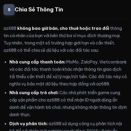
Chia Sẻ Thông Tin
5
az688
không bao giờ bán, cho thuê hoặc trao đổi
thông
tin cá nhân của bạn với bên thứ ba vì mục đích thương mại.
Tuy nhiên, trong một số trường hợp giới hạn và cần thiết,
az688 có thể chia sẻ dữ liệu với các đối tác sau:
Nhà cung cấp thanh toán:
MoMo, ZaloPay, Vietcombank
và các đối tác thanh toán khác nhận thông tin giao dịch
tối thiểu cần thiết để xử lý nạp/rút tiền. Các đối tác này có
nghĩa vụ bảo mật dữ liệu theo hợp đồng với az688.
Nhà cung cấp trò chơi:
Các nhà phát triển game cung
cấp sản phẩm cho az688 có thể nhận ID người dùng ẩn
danh để vận hành trò chơi, nhưng không nhận thông tin định
danh thực.
Dịch vụ phân tích:
az688 sử dụng công cụ phân tích nội
bộ để cải thiện trải nghiệm người dùng. Dữ liệu được ẩn