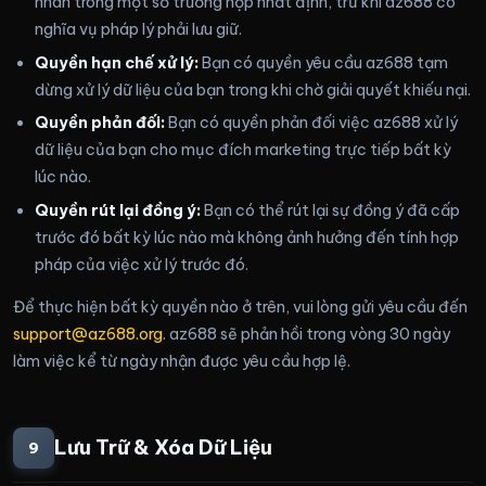
nhân trong một số trường hợp nhất định, trừ khi az688 có
nghĩa vụ pháp lý phải lưu giữ.
Quyền hạn chế xử lý:
Bạn có quyền yêu cầu az688 tạm
dừng xử lý dữ liệu của bạn trong khi chờ giải quyết khiếu nại.
Quyền phản đối:
Bạn có quyền phản đối việc az688 xử lý
dữ liệu của bạn cho mục đích marketing trực tiếp bất kỳ
lúc nào.
Quyền rút lại đồng ý:
Bạn có thể rút lại sự đồng ý đã cấp
trước đó bất kỳ lúc nào mà không ảnh hưởng đến tính hợp
pháp của việc xử lý trước đó.
Để thực hiện bất kỳ quyền nào ở trên, vui lòng gửi yêu cầu đến
support@az688.org
. az688 sẽ phản hồi trong vòng 30 ngày
làm việc kể từ ngày nhận được yêu cầu hợp lệ.
Lưu Trữ & Xóa Dữ Liệu
9