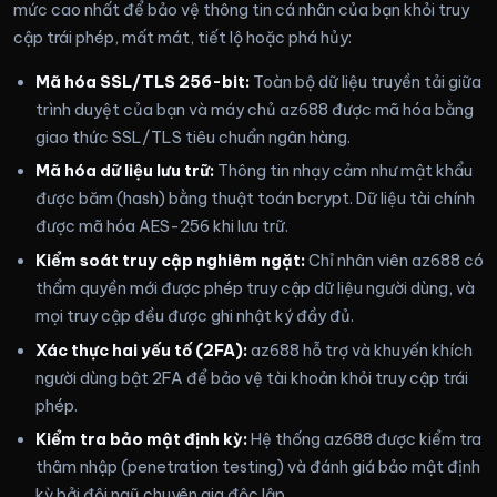
mức cao nhất để bảo vệ thông tin cá nhân của bạn khỏi truy
cập trái phép, mất mát, tiết lộ hoặc phá hủy:
Mã hóa SSL/TLS 256-bit:
Toàn bộ dữ liệu truyền tải giữa
trình duyệt của bạn và máy chủ az688 được mã hóa bằng
giao thức SSL/TLS tiêu chuẩn ngân hàng.
Mã hóa dữ liệu lưu trữ:
Thông tin nhạy cảm như mật khẩu
được băm (hash) bằng thuật toán bcrypt. Dữ liệu tài chính
được mã hóa AES-256 khi lưu trữ.
Kiểm soát truy cập nghiêm ngặt:
Chỉ nhân viên az688 có
thẩm quyền mới được phép truy cập dữ liệu người dùng, và
mọi truy cập đều được ghi nhật ký đầy đủ.
Xác thực hai yếu tố (2FA):
az688 hỗ trợ và khuyến khích
người dùng bật 2FA để bảo vệ tài khoản khỏi truy cập trái
phép.
Kiểm tra bảo mật định kỳ:
Hệ thống az688 được kiểm tra
thâm nhập (penetration testing) và đánh giá bảo mật định
kỳ bởi đội ngũ chuyên gia độc lập.